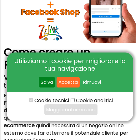
Come creare un
Utilizziamo i cookie per migliorare la
Facebook shop
tua navigazione
Vuoi creare un Facebook shop sulla
Salva
Accetta
Rimuovi
tua pagina aziendale?
Facebook ha attivato da qualche tempo la f
unzione
Cookie tecnici
Cookie analitici
Facebook Shop
che consente di creare un
catalogo
Maggiori informazioni
di prodotti collegato ad un ecommerce esterno
,
quale, ad esempio. quello di un sito web; il
Facebook
ecommerce
quindi necessita di un negozio online
esterno dove far atterrare il potenziale cliente per